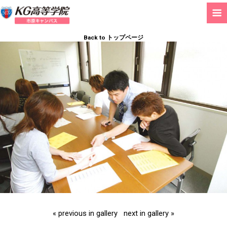
Back to トップページ
« previous in gallery
next in gallery »