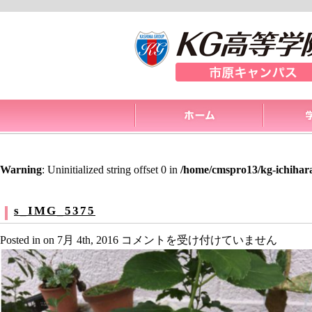
Warning
: Uninitialized string offset 0 in
/home/cmspro13/kg-ichihar
s_IMG_5375
s_IMG_5375
Posted in on 7月 4th, 2016
コメントを受け付けていません
は