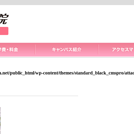
a.net/public_html/wp-content/themes/standard_black_cmspro/att