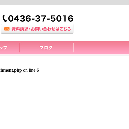
achment.php
on line
6