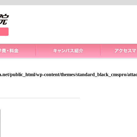
a.net/public_html/wp-content/themes/standard_black_cmspro/att