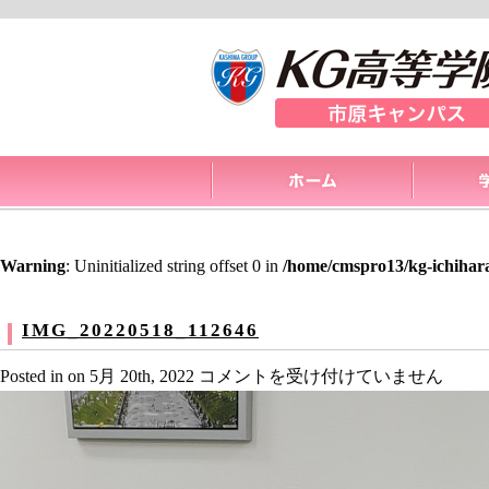
Warning
: Uninitialized string offset 0 in
/home/cmspro13/kg-ichihar
IMG_20220518_112646
IMG_20220518_112646
Posted in on 5月 20th, 2022
コメントを受け付けていません
は