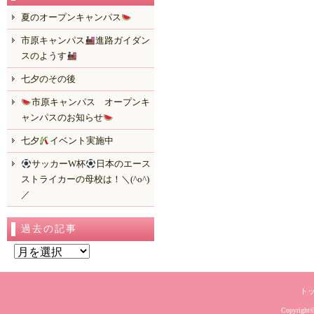
夏のオープンキャンパス
市原キャンパス
進路ガイダン
スのようす
七夕のその後
市原キャンパス オープンキ
ャンパスのお知らせ
七夕
イベント実施中
サッカーW杯
日本のエース
ストライカーの母校は！＼(^o^)
／
過去の記事
過
去
の
ト
記
Copyright