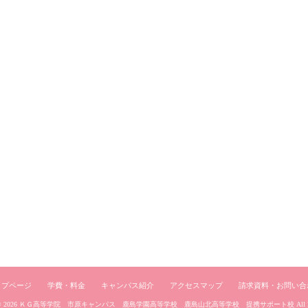
ップページ
学費・料金
キャンパス紹介
アクセスマップ
請求資料・お問い合
© 2026
ＫＧ高等学院 市原キャンパス 鹿島学園高等学校 鹿島山北高等学校 提携サポート校
All 