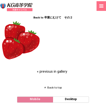
Back to 卒業にむけて その２
« previous in gallery
Back to top
Mobile
Desktop