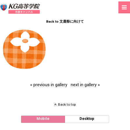
Back to 文鹿祭に向けて
« previous in gallery
next in gallery »
Back to top
Mobile
Desktop