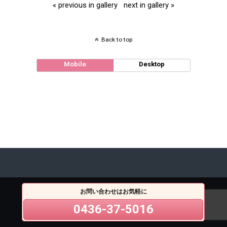
« previous in gallery
next in gallery »
Back to top
Mobile
Desktop
お問い合わせはお気軽に
0436-37-5016