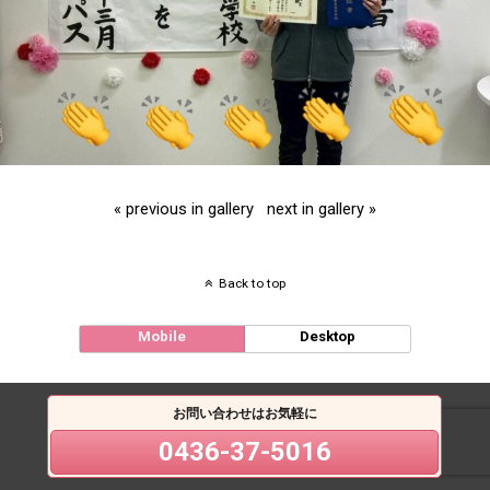
« previous in gallery
next in gallery »
Back to top
Mobile
Desktop
お問い合わせはお気軽に
0436-37-5016