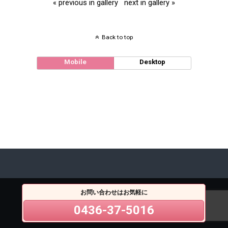
« previous in gallery
next in gallery »
Back to top
Mobile
Desktop
お問い合わせはお気軽に
0436-37-5016