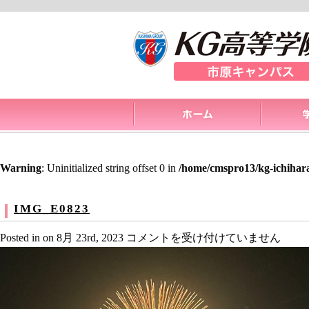
Warning
: Uninitialized string offset 0 in
/home/cmspro13/kg-ichihar
IMG_E0823
IMG_E0823
Posted in on 8月 23rd, 2023
コメントを受け付けていません
は