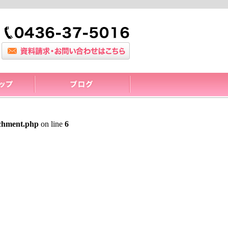
achment.php
on line
6