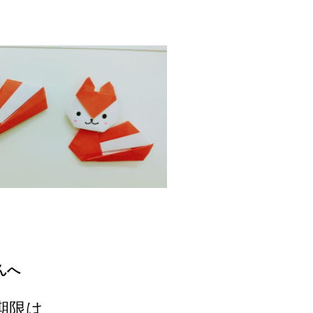
んへ
期限は