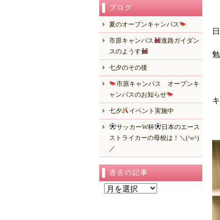
ブログ
夏のオープンキャンパス
日
市原キャンパス
進路ガイダン
スのようす
勉
七夕のその後
市原キャンパス オープンキ
ャンパスのお知らせ
キ
七夕
イベント実施中
サッカーW杯
日本のエース
ストライカーの母校は！＼(^o^)
／
過去の記事
過
去
の