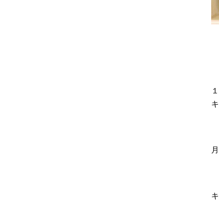
記
事
１
キ
月
キ