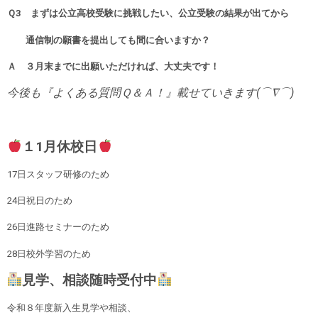
Ｑ3
まずは公立高校受験に挑戦したい、公立受験の結果が出てから
通信制の願書を提出しても間に合いますか？
Ａ
３月末までに出願いただければ、大丈夫です！
今後も『よくある質問Ｑ＆Ａ！』載せていきます(⌒∇⌒)
１1月休校日
17日スタッフ研修のため
24日祝日のため
26日進路セミナーのため
28日校外学習のため
見学、相談随時受付中
令和８年度新入生見学や相談、