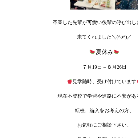
卒業した先輩が可愛い後輩の呼び出し
来てくれました＼(^o^)／
夏休み
７月19日～８月26日
見学随時、受け付けています
現在不登校で学習や進路に不安があ
転校、編入をお考えの方、
お気軽にご相談下さい。