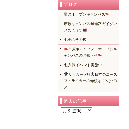
ブログ
夏のオープンキャンパス
市原キャンパス
進路ガイダン
スのようす
七夕のその後
市原キャンパス オープンキ
ャンパスのお知らせ
七夕
イベント実施中
サッカーW杯
日本のエース
ストライカーの母校は！＼(^o^)
／
過去の記事
過
去
の