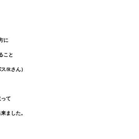
方に
ること
ス/Rさん）
取って
出来ました。