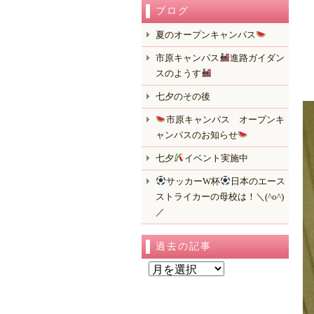
ブログ
夏のオープンキャンパス
市原キャンパス
進路ガイダン
スのようす
七夕のその後
市原キャンパス オープンキ
ャンパスのお知らせ
七夕
イベント実施中
サッカーW杯
日本のエース
ストライカーの母校は！＼(^o^)
／
過去の記事
過
去
の