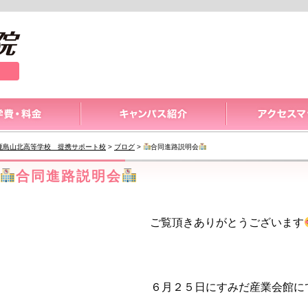
鹿島山北高等学校 提携サポート校
>
ブログ
>
合同進路説明会
合同進路説明会
ご覧頂きありがとうございます
６月２５日にすみだ産業会館に