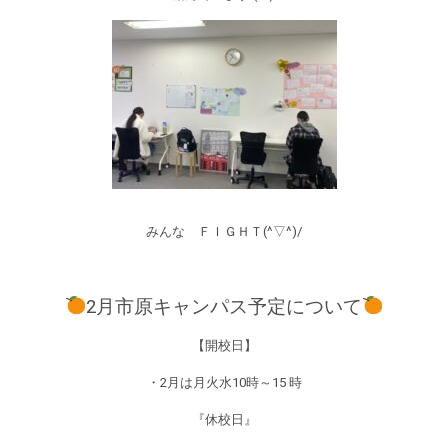
みんな ＦＩＧＨＴ(^▽^)/
2月市原キャンパス予定について
【開校日】
・2月は月火水10時～15 時
『休校日』