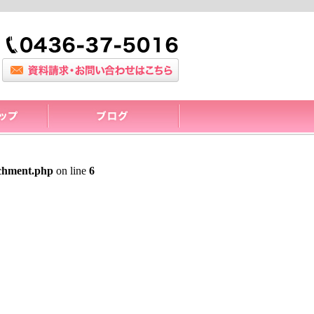
achment.php
on line
6