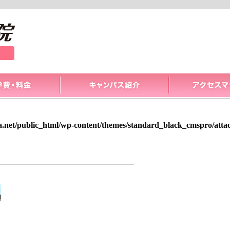
a.net/public_html/wp-content/themes/standard_black_cmspro/att