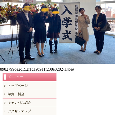
は
8982799de2c152f1d19c911f238e0282-1.jpeg
メニュー
トップページ
学費・料金
キャンパス紹介
アクセスマップ